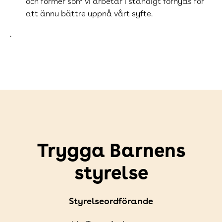
och former som vi arbetar i ständigt förnyas för
att ännu bättre uppnå vårt syfte.
.
Trygga Barnens
styrelse
Styrelseordförande